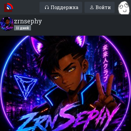
Поддержка
Войти
zrnsephy
11 дней