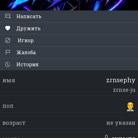
Написать
Дружить
Игнор
Жалоба
История
zrnsephy
имя
zrnse-ju
пол
возраст
не указан