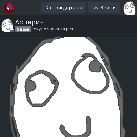
Поддержка
Войти
Аспирин.
секуроХряка на рею
5 дней