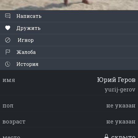
Написать
Дружить
Игнор
Жалоба
История
Юрий Геров
имя
yurij-gerov
пол
не указан
возраст
не указан
скрыто
место