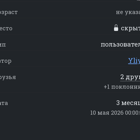
озраст
не указ
скры
есто
пользовате
ип
Yli
втор
2 дру
рузья
+1 поклонн
3 меся
ата
10 мая 2026 00:00