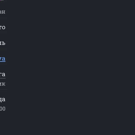
ан
то
ль
ya
га
ик
ца
:00