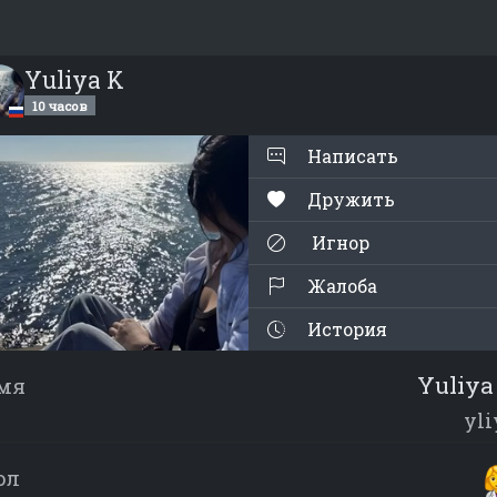
Yuliya K
10 часов
Написать
Дружить
Игнор
Жалоба
История
Yuliya
мя
yli
ол