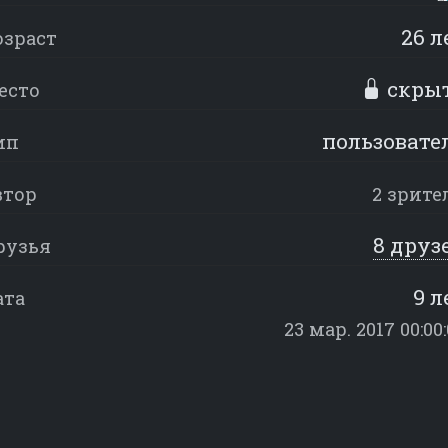
26 л
озраст
скры
есто
пользовате
ип
втор
2 зрите
8 друз
рузья
9 л
ата
23 мар. 2017 00:00