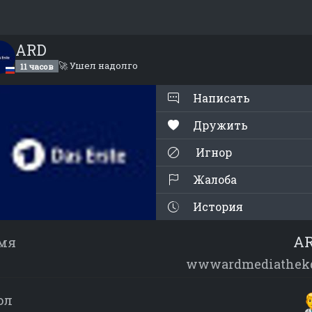
ARD
🚀 Ушел надолго
11 часов
Написать
Дружить
Игнор
Жалоба
История
A
мя
wwwardmediathek
ол