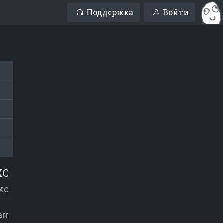
Поддержка
Войти
XC
xc
ан