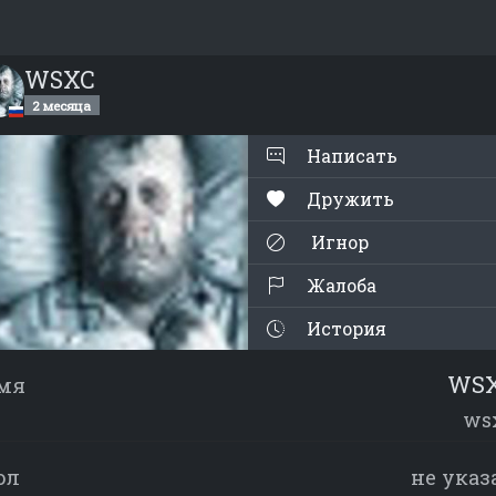
WSXC
2 месяца
Написать
Дружить
Игнор
Жалоба
История
WS
мя
ws
ол
не указ