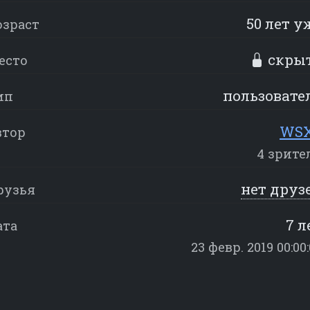
50 лет у
озраст
скры
есто
пользовате
ип
WS
втор
4 зрите
нет друз
рузья
7 л
ата
23 февр. 2019 00:00