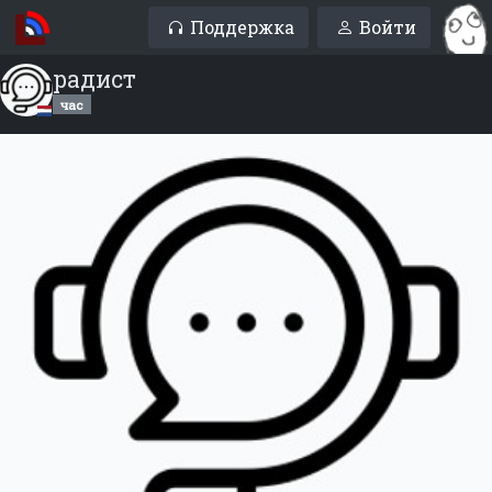
Поддержка
Войти
рaдиcт
час