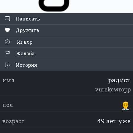
Написать
Дружить
Игнор
Жалоба
История
рaдиcт
имя
vurekewropp
пол
49 лет уже
возраст