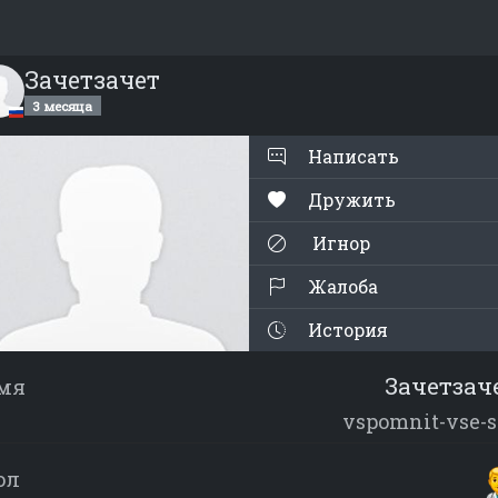
Зачетзачет
3 месяца
Написать
Дружить
Игнор
Жалоба
История
Зачетзач
мя
vspomnit-vse-s
ол