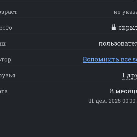
озраст
не указ
скры
есто
пользовате
ип
Вспомнить все s
втор
1 др
рузья
8 месяц
ата
11 дек. 2025 00:00