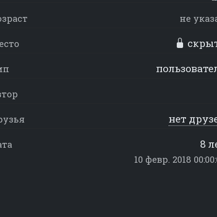
озраст
не указ
скры
есто
пользовате
ип
втор
нет друз
рузья
8 л
ата
10 февр. 2018 00:00