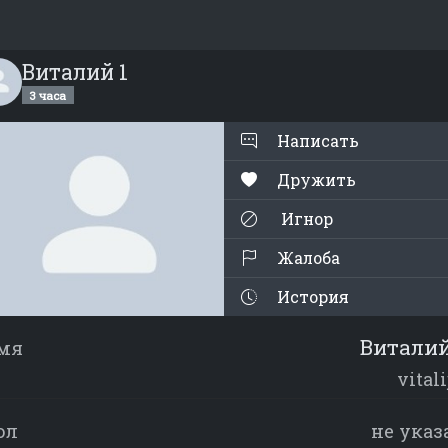
Виталий 1
3 часа
Написать
Дружить
Игнор
Жалоба
История
Виталий
мя
vitali
ол
не указ