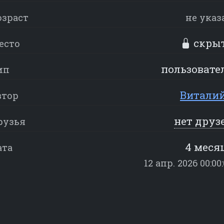
озраст
не указ
скры
есто
пользовате
ип
Виталий
втор
нет друз
рузья
4 меся
ата
12 апр. 2026 00:00