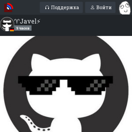
Поддержка
Войти
♈Javel⚡
9 часов