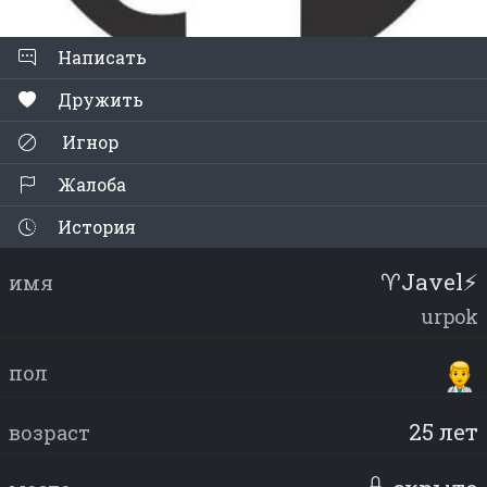
Написать
Дружить
Игнор
Жалоба
История
♈Javel⚡
имя
urpok
пол
25 лет
возраст