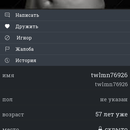
Написать
Дружить
Игнор
Жалоба
История
twlmn76926
имя
twlmn76926
пол
не указан
57 лет уже
возраст
скрыто
место