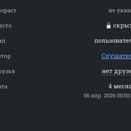
озраст
не указ
скры
есто
пользовате
ип
Слушате
втор
нет друз
рузья
4 меся
ата
06 апр. 2026 00:00