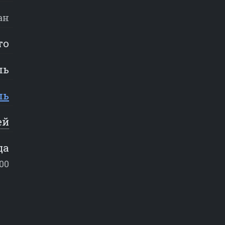
ан
то
ль
ль
ей
ца
:00