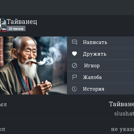
Тайванец
16 часов
Написать
Дружить
Игнор
Жалоба
История
Тайван
мя
slushat
ол
не указ