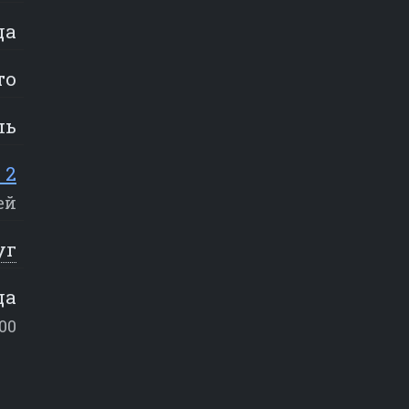
да
то
ль
 2
ей
уг
да
00