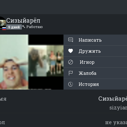
Сизыйарёл
🔨 Работаю
5 дней
Написать
Дружить
Игнор
Жалоба
История
Сизыйар
мя
sizyia
ол
не указ