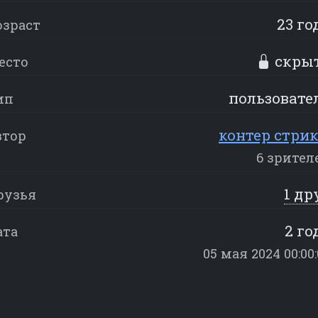
23 го
озраст
скры
есто
пользовате
ип
контер стрик
втор
6 зрител
1 др
рузья
2 го
ата
05 мая 2024 00:00: