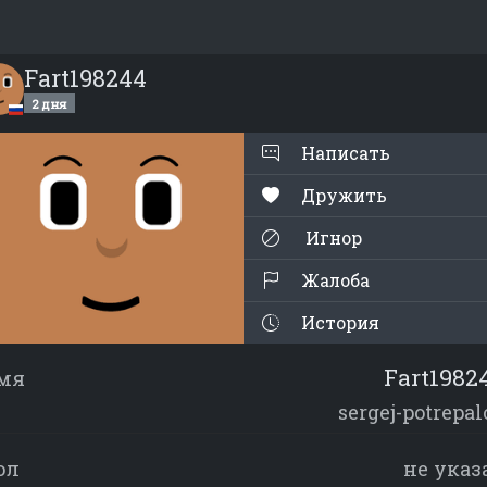
Fart198244
2 дня
Написать
Дружить
Игнор
Жалоба
История
Fart1982
мя
sergej-potrepal
ол
не указ