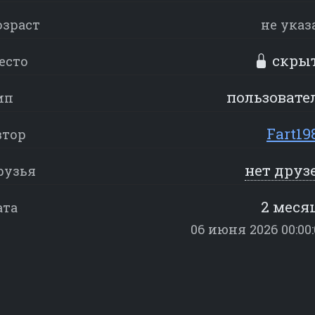
озраст
не указ
скры
есто
пользовате
ип
Fart19
втор
нет друз
рузья
2 меся
ата
06 июня 2026 00:00: