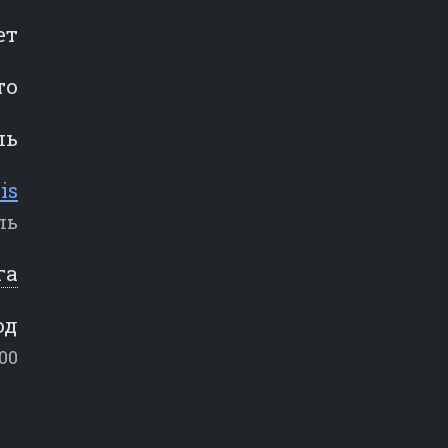
ет
то
ль
is
ль
га
од
00