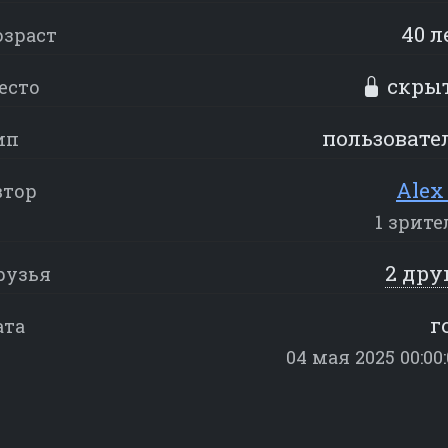
40 л
озраст
скры
есто
пользовате
ип
Alex 
втор
1 зрите
2 дру
рузья
г
ата
04 мая 2025 00:00: