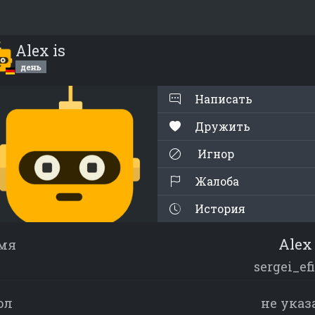
Alex is
день
Написать
Дружить
Игнор
Жалоба
История
Alex 
мя
sergei_ef
ол
не указ