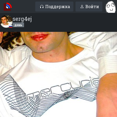
Поддержка
Войти
serg4ej
день