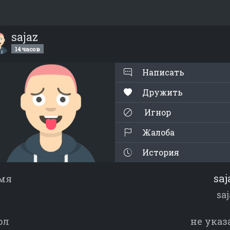
sajaz
14 часов
Написать
Дружить
Игнор
Жалоба
История
saj
мя
sa
ол
не указ