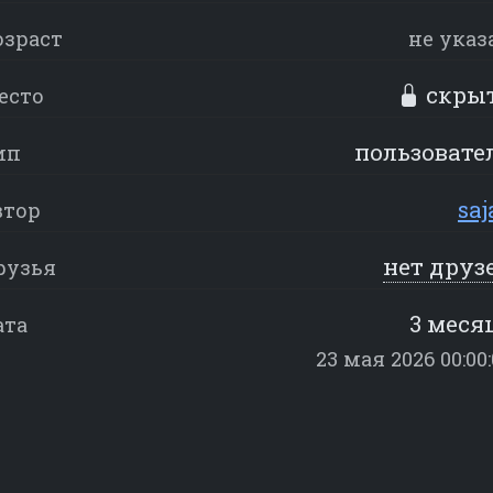
озраст
не указ
скры
есто
пользовате
ип
saj
втор
нет друз
рузья
3 меся
ата
23 мая 2026 00:00