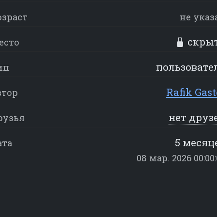
озраст
не указ
скры
есто
пользовате
ип
Rafik Gast
втор
нет друз
рузья
5 месяц
ата
08 мар. 2026 00:00