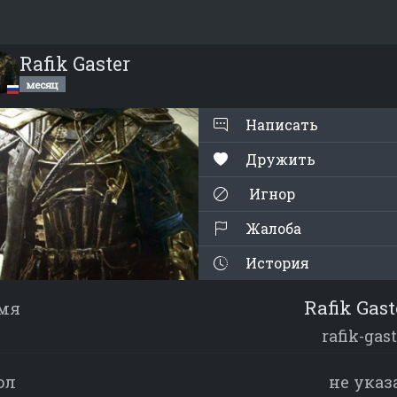
Rafik Gaster
месяц
Написать
Дружить
Игнор
Жалоба
История
Rafik Gast
мя
rafik-gas
ол
не указ