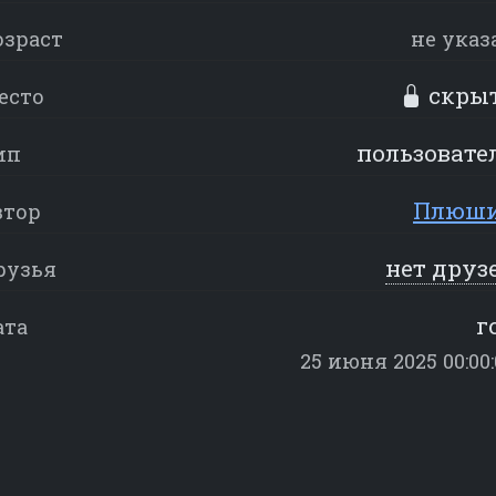
озраст
не указ
скры
есто
пользовате
ип
Плюш
втор
нет друз
рузья
г
ата
25 июня 2025 00:00: