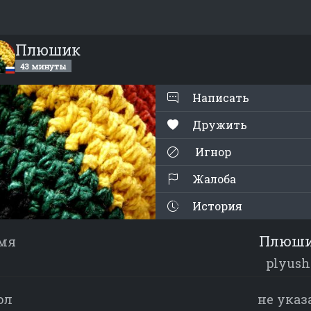
Плюшик
43 минуты
Написать
Дружить
Игнор
Жалоба
История
Плюш
мя
plyush
ол
не указ