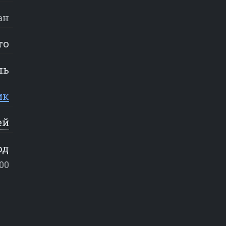
ан
то
ль
ик
ей
од
00