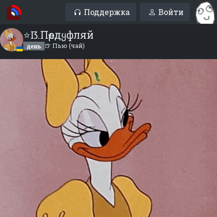
Поддержка
Войти
⭐ẞ.Пҽρдყфляй
🍺 Пью (чай)
день