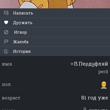
Написать
Дружить
Игнор
Жалоба
История
⭐ẞ.Пҽρдყфляй
имя
perd
пол
81 год уже
возраст