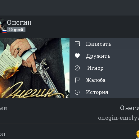
Онегин
10 дней
Написать
Дружить
Игнор
Жалоба
История
Онег
мя
onegin-emely
ол