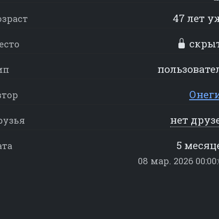
47 лет у
озраст
скры
есто
пользовате
ип
Онег
втор
нет друз
рузья
5 месяц
ата
08 мар. 2026 00:00