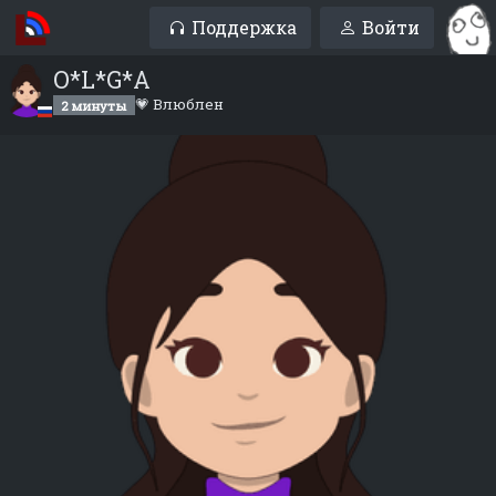
Поддержка
Войти
O*L*G*A
💗 Влюблен
2 минуты