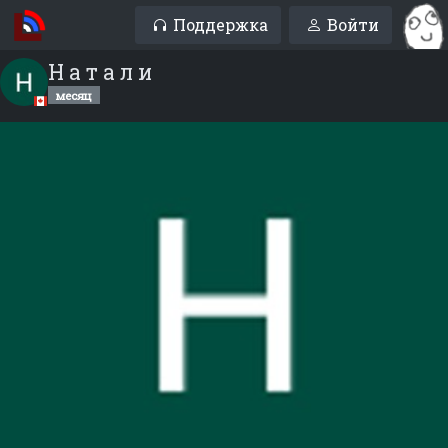
Поддержка
Войти
Н а т а л и
месяц