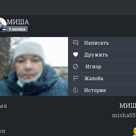
МИША
3 месяца
Написать
Дружить
Игнор
Жалоба
История
МИШ
мя
misha55
ол