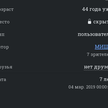
44 года у
озраст
скры
есто
пользовате
ип
МИШ
втор
7 зрител
нет друз
рузья
7 л
ата
04 мар. 2019 00:00