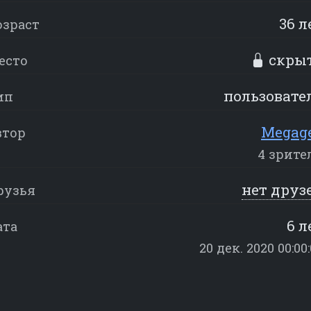
36 л
озраст
скры
есто
пользовате
ип
Megag
втор
4 зрите
нет друз
рузья
6 л
ата
20 дек. 2020 00:00