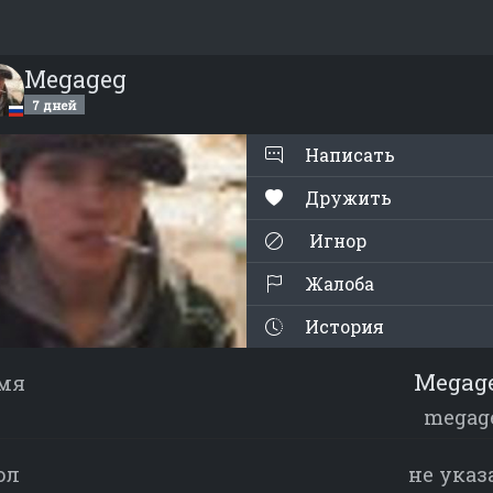
Megageg
7 дней
Написать
Дружить
Игнор
Жалоба
История
Megag
мя
megag
ол
не указ