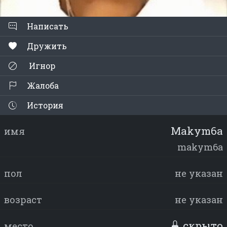
Написать
Дружить
Игнор
Жалоба
История
Makym6a
имя
makym6a
пол
не указан
возраст
не указан
скрыто
место