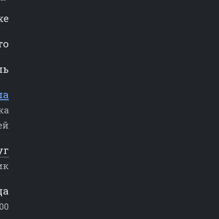
же
то
ль
ша
ка
ей
уг
ик
да
:00