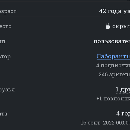
42 года у
озраст
скры
есто
пользовате
ип
Лаборант
втор
4 подписчи
246 зрител
1 др
рузья
+1 поклонн
4 го
ата
16 сент. 2022 00:00