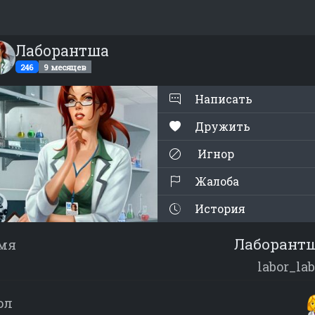
Лаборантша
246
9 месяцев
Написать
Дружить
Игнор
Жалоба
История
Лаборант
мя
labor_lab
ол