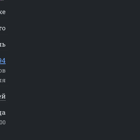
же
то
ль
94
ов
ля
ей
да
:00