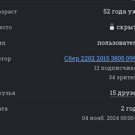
52 года у
озраст
скры
есто
пользовате
ип
Сбер 2202 2015 3805 09
втор
12 подписчик
34 зрите
15 друз
рузья
2 го
ата
04 нояб. 2024 00:00