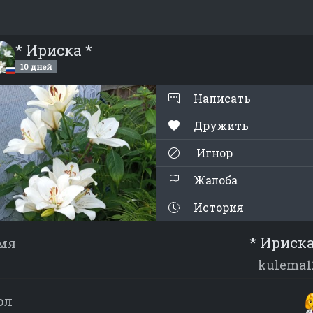
* Ириска *
10 дней
Написать
Дружить
Игнор
Жалоба
История
* Ириска
мя
kulema1
ол