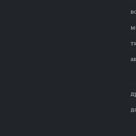
в
м
т
а
д
д