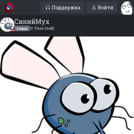
Поддержка
Войти
CинийМух
🍺 Пью (чай)
2 часа