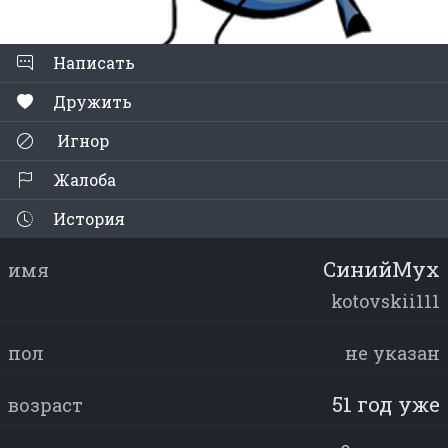
Написать
Дружить
Игнор
Жалоба
История
CинийМух
имя
kotovskii111
пол
не указан
51 год уже
возраст