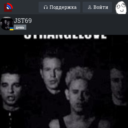
Поддержка
Войти
JST69
день