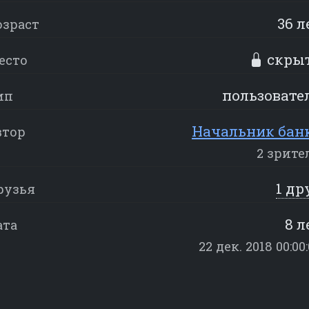
36 л
озраст
скры
есто
пользовате
ип
Начальник бан
втор
2 зрите
1 др
рузья
8 л
ата
22 дек. 2018 00:00