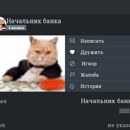
Начальник банка
4 месяца
Написать
Дружить
Игнор
Жалоба
История
Начальник бан
мя
jjjjjjj
ол
не указ