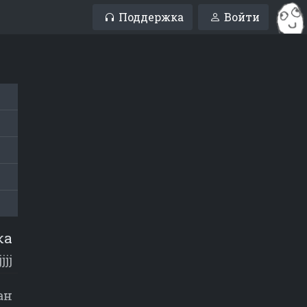
Поддержка
Войти
ка
jjjj
ан