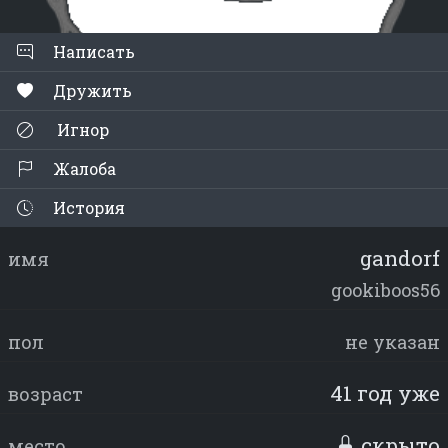
Написать
Дружить
Игнор
Жалоба
История
gandorf
имя
gookiboos56
пол
не указан
41 год уже
возраст
скрыто
место