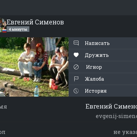
Евгений Сименов
4 минуты
Написать
Дружить
Игнор
Жалоба
История
Евгений Симен
мя
evgenij-simen
ол
не указ