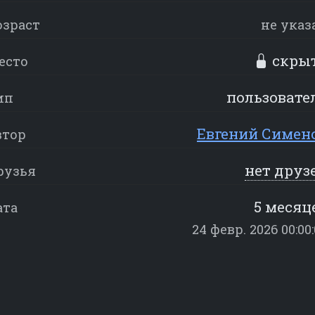
озраст
не указ
скры
есто
пользовате
ип
Евгений Симен
втор
нет друз
рузья
5 месяц
ата
24 февр. 2026 00:00