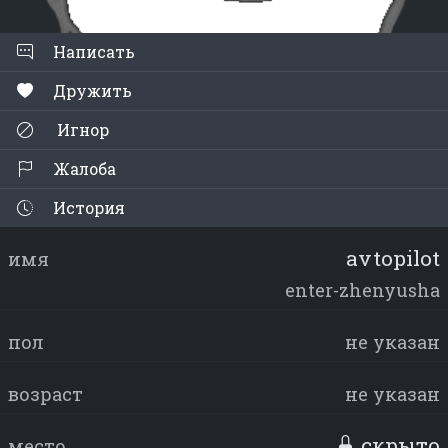
Написать
Дружить
Игнор
Жалоба
История
avtopilot
имя
enter-zhenyusha
пол
не указан
возраст
не указан
скрыто
место