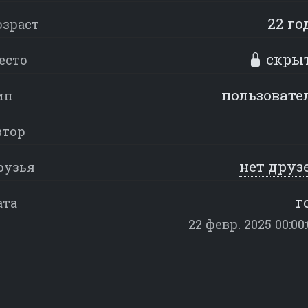
22 го
озраст
скры
есто
пользовате
ип
втор
нет друз
рузья
г
ата
22 февр. 2025 00:00