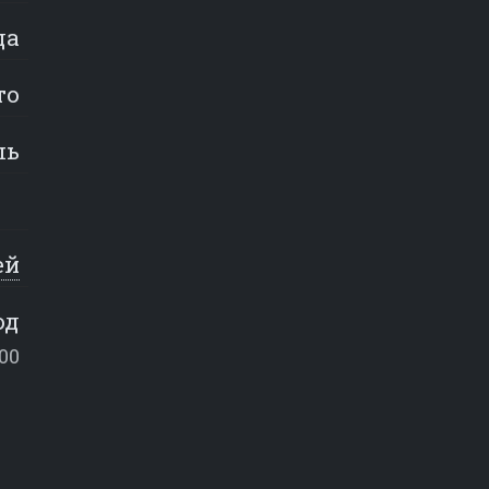
да
то
ль
ей
од
:00