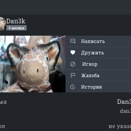
Dan3k
3 месяца
Написать
Дружить
Игнор
Жалоба
История
Dan
мя
dan
ол
не указ