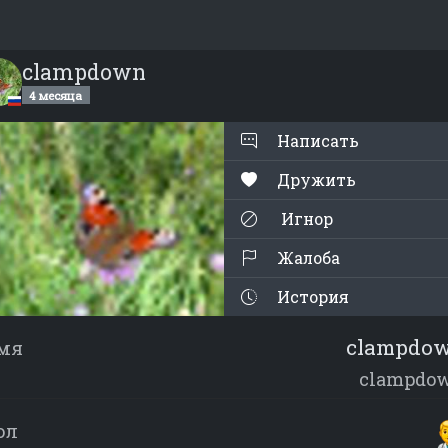
clampdown
4 месяца
Написать
Дружить
Игнор
Жалоба
История
clampdo
мя
clampdo
ол