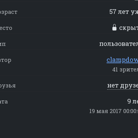
57 лет у
озраст
скры
есто
пользовате
ип
clampdo
втор
41 зрите
нет друз
рузья
9 л
ата
19 мая 2017 00:00