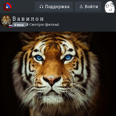
Поддержка
Войти
В а в и л о н
🎬 Смотрю (фильм)
4 часа