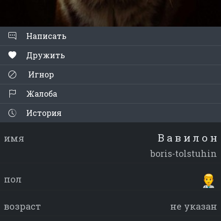
Написать
Дружить
Игнор
Жалоба
История
В а в и л о н
имя
boris-tolstuhin
пол
возраст
не указан