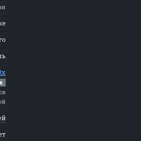
ан
же
то
ль
3x
к
ов
ей
ей
ет