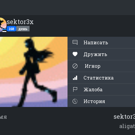
sektor3x
168
день
Написать
Дружить
Игнор
Статистика
Жалоба
История
sektor
мя
aliga