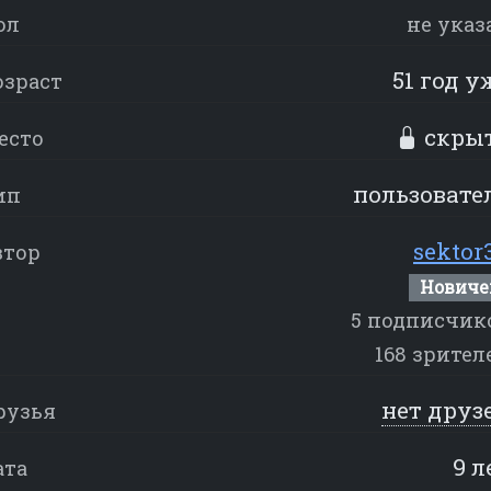
ол
не указ
51 год у
озраст
скры
есто
пользовате
ип
sektor
втор
Новиче
5 подписчик
168 зрител
нет друз
рузья
9 л
ата