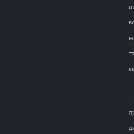
п
в
м
т
а
д
д