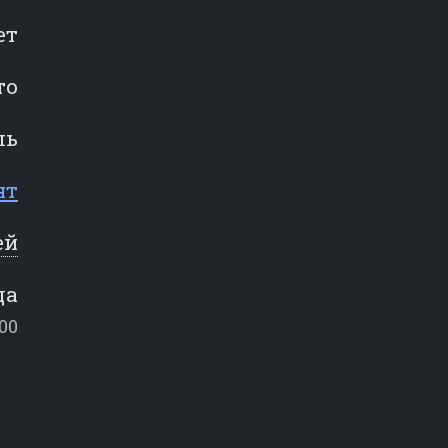
ет
то
ль
нт
ей
да
:00