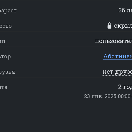
36 л
озраст
скры
есто
пользовате
ип
Абстине
втор
нет друз
рузья
2 го
ата
23 янв. 2025 00:00