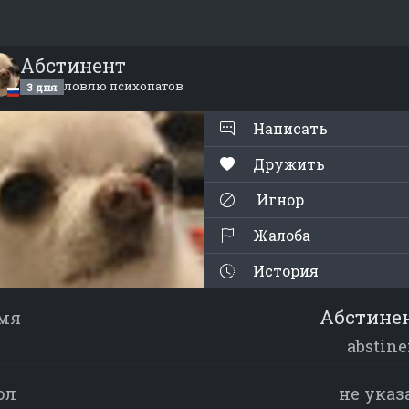
Абстинент
ловлю психопатов
3 дня
Написать
Дружить
Игнор
Жалоба
История
Абстине
мя
abstine
ол
не указ