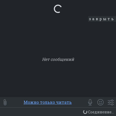
Loading...
закрыть
Нет сообщений
Smile
⭐ Мои
😀 Emoji
Можно только читать
Смайлики
Люди
Животные
Еда
Объекты
Символ
Соединение...