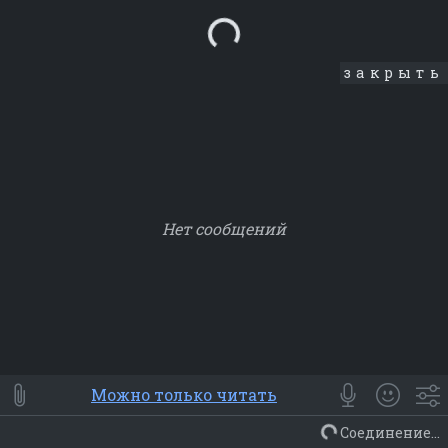
Loading...
закрыть
Нет сообщений
Smile
⭐ Мои
😀 Emoji
Можно только читать
Смайлики
Люди
Животные
Еда
Объекты
Символ
Соединение...