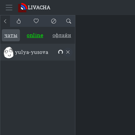
LIVACHA
online
чаты
офлайн
yulya-yusova