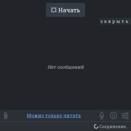
💥 Начать
закрыть
Нет сообщений
Smile
⭐ Мои
😀 Emoji
Можно только читать
Смайлики
Люди
Животные
Еда
Объекты
Символ
Соединение...