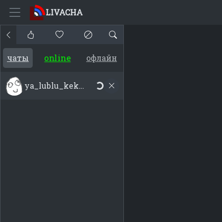
LIVACHA
online
чаты
офлайн
ya_lublu_keksiki