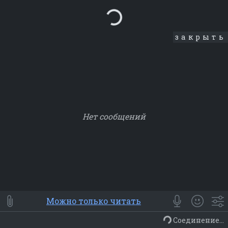
Loading...
закрыть
Нет сообщений
Smile
⭐ Мои
😀 Emoji
Можно только читать
Смайлики
Люди
Животные
Еда
Объекты
Символ
Соединение...