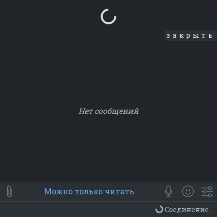
Loading...
закрыть
Нет сообщений
Smile
⭐ Мои
😀 Emoji
Можно только читать
Смайлики
Люди
Животные
Еда
Объекты
Символ
Соединение...