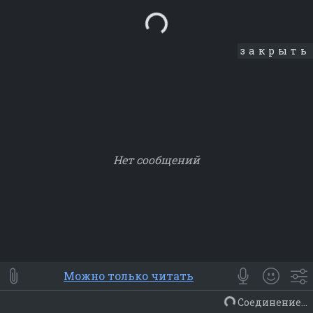
Loading...
закрыть
Нет сообщений
Smile
⭐ Мои
😀 Emoji
Можно только читать
Смайлики
Люди
Животные
Еда
Объекты
Символ
Соединение...