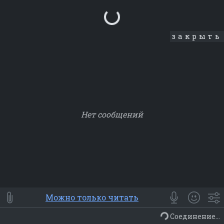
Loading...
закрыть
Нет сообщений
Smile
⭐ Мои
😀 Emoji
Можно только читать
Смайлики
Люди
Животные
Еда
Объекты
Символ
Соединение...