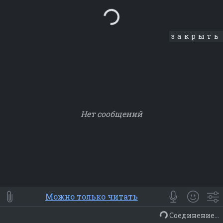
Loading...
закрыть
Нет сообщений
Smile
⭐ Мои
😀 Emoji
Можно только читать
Смайлики
Люди
Животные
Еда
Объекты
Символ
Соединение...